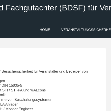
d Fachgutachter (BDSF) für Ver
HOME
VERANSTALTUNGSSICHERHE
/ Besuchersicherheit für Veranstalter und Betreiber von
gen
/ DIN 15905-5
t STI / STI-PA und %ALcons
hnik
bnahme von Beschallungssystemen
 ELA Anlagen
H / Monitor Engineer