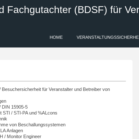
d Fachgutachter (BDSF) für Ver
HOME
VERANSTALTUNGSSICHERHE
/ Besuchersicherheit für Veranstalter und Betreiber von
gen
/ DIN 15905-5
t STI / STI-PA und %ALcons
hnik
bnahme von Beschallungssystemen
 ELA Anlagen
H / Monitor Engineer