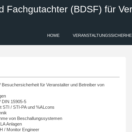
d Fachgutachter (BDSF) für Ver
HOME
VERANSTALTUNGSSICHERHE
/ Besuchersicherheit für Veranstalter und Betreiber von
gen
/ DIN 15905-5
t STI / STI-PA und %ALcons
hnik
bnahme von Beschallungssystemen
 ELA Anlagen
H / Monitor Engineer