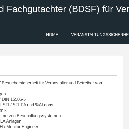
d Fachgutachter (BDSF) für Ver
HOME
VERANSTALTUNGSSICHERHE
/ Besuchersicherheit für Veranstalter und Betreiber von
gen
/ DIN 15905-5
t STI / STI-PA und %ALcons
hnik
bnahme von Beschallungssystemen
 ELA Anlagen
H / Monitor Engineer