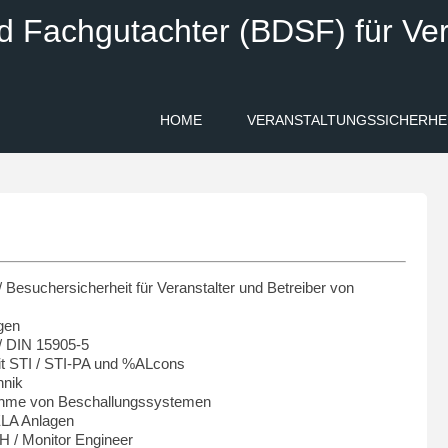
d Fachgutachter (BDSF) für Ver
HOME
VERANSTALTUNGSSICHERHE
/ Besuchersicherheit für Veranstalter und Betreiber von
gen
/ DIN 15905-5
t STI / STI-PA und %ALcons
hnik
bnahme von Beschallungssystemen
 ELA Anlagen
H / Monitor Engineer