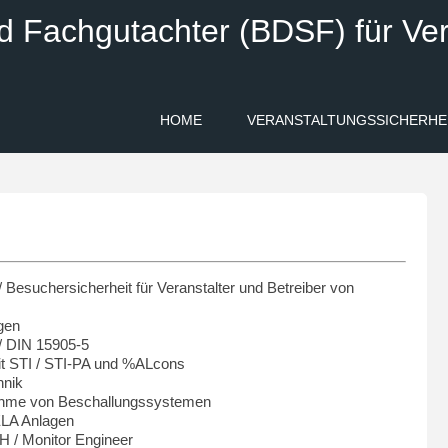
d Fachgutachter (BDSF) für Ver
HOME
VERANSTALTUNGSSICHERHE
/ Besuchersicherheit für Veranstalter und Betreiber von
gen
/ DIN 15905-5
t STI / STI-PA und %ALcons
hnik
bnahme von Beschallungssystemen
 ELA Anlagen
H / Monitor Engineer