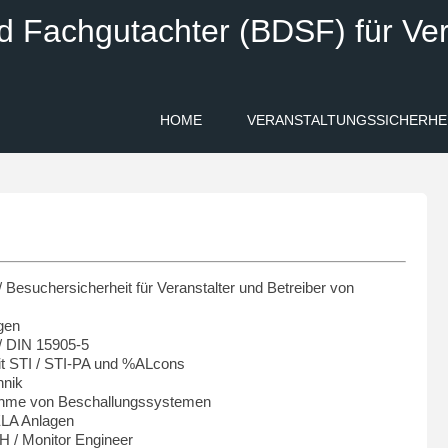
d Fachgutachter (BDSF) für Ver
HOME
VERANSTALTUNGSSICHERHE
/ Besuchersicherheit für Veranstalter und Betreiber von
gen
/ DIN 15905-5
t STI / STI-PA und %ALcons
hnik
bnahme von Beschallungssystemen
 ELA Anlagen
H / Monitor Engineer